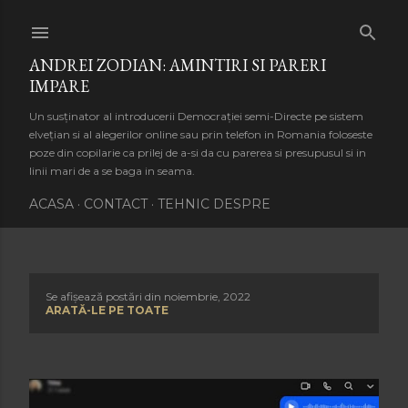
Treceți la conținutul principal
ANDREI ZODIAN: AMINTIRI SI PARERI
IMPARE
Un susținator al introducerii Democrației semi-Directe pe sistem
elvețian si al alegerilor online sau prin telefon in Romania foloseste
poze din copilarie ca prilej de a-si da cu parerea si presupusul si in
linii mari de a se baga in seama.
ACASA
CONTACT
TEHNIC DESPRE
Se afișează postări din noiembrie, 2022
P
ARATĂ-LE PE TOATE
o
s