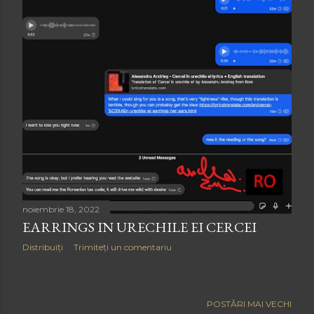
t
ă
r
i
noiembrie 18, 2022
EARRINGS IN URECHILE EI CERCEI
Distribuiți
Trimiteți un comentariu
POSTĂRI MAI VECHI