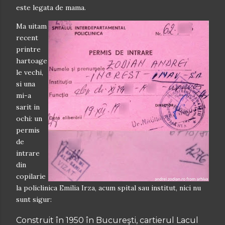
este legata de mama.
Ma uitam
recent
printre
hartoage
le vechi,
si una
mi-a
sarit in
ochi: un
permis
de
intrare
din
copilarie
la policlinica Emilia Irza, acum spital sau institut, nici nu
sunt sigur:
Construit în 1950 în Bucureşti, cartierul Lacul