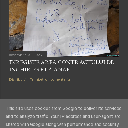
decembrie 30, 2024
INREGISTRAREA CONTRACTULUI DE
INCHIRIERE LA ANAF
Distribuiți
Trimiteți un comentariu
This site uses cookies from Google to deliver its services
Copyright © 2018
-2026
Andrei Zodian ro
and to analyze traffic. Your IP address and user-agent are
Vedeti si
Pagina Zodienilor
(in romana),
Zodian Family Page
or
Andrei Zodian
(in
shared with Google along with performance and security