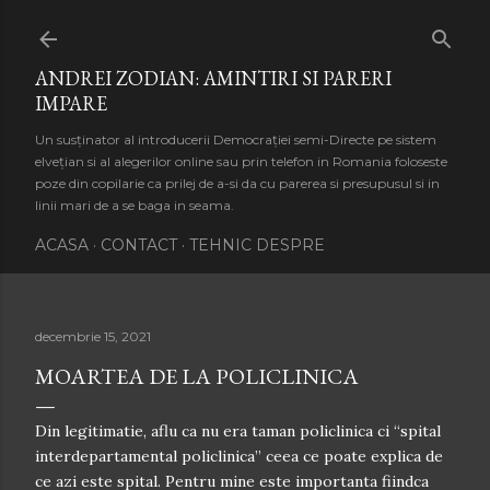
Treceți la conținutul principal
ANDREI ZODIAN: AMINTIRI SI PARERI
IMPARE
Un susținator al introducerii Democrației semi-Directe pe sistem
elvețian si al alegerilor online sau prin telefon in Romania foloseste
poze din copilarie ca prilej de a-si da cu parerea si presupusul si in
linii mari de a se baga in seama.
ACASA
CONTACT
TEHNIC DESPRE
decembrie 15, 2021
MOARTEA DE LA POLICLINICA
Din legitimatie, aflu ca nu era taman policlinica ci “spital
interdepartamental policlinica” ceea ce poate explica de
ce azi este spital. Pentru mine este importanta fiindca