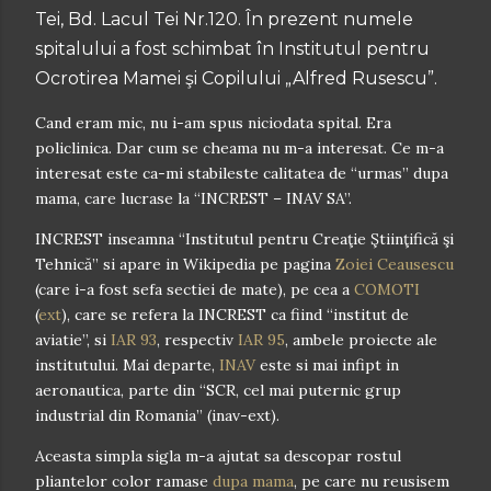
Tei, Bd. Lacul Tei Nr.120. În prezent numele
spitalului a fost schimbat în Institutul pentru
Ocrotirea Mamei şi Copilului „Alfred Rusescu”.
Cand eram mic, nu i-am spus niciodata spital. Era
policlinica. Dar cum se cheama nu m-a interesat. Ce m-a
interesat este ca-mi stabileste calitatea de “urmas” dupa
mama, care lucrase la “INCREST – INAV SA”.
INCREST inseamna “Institutul pentru Creaţie Ştiinţifică şi
Tehnică” si apare in Wikipedia pe pagina
Zoiei Ceausescu
(care i-a fost sefa sectiei de mate), pe cea a
COMOTI
(
ext
), care se refera la INCREST ca fiind “institut de
aviatie”, si
IAR 93
, respectiv
IAR 95
, ambele proiecte ale
institutului. Mai departe,
INAV
este si mai infipt in
aeronautica, parte din “SCR, cel mai puternic grup
industrial din Romania” (inav-ext).
Aceasta simpla sigla m-a ajutat sa descopar rostul
pliantelor color ramase
dupa mama
, pe care nu reusisem