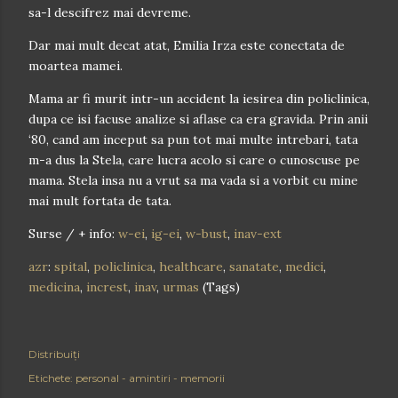
sa-l descifrez mai devreme.
Dar mai mult decat atat, Emilia Irza este conectata de
moartea mamei.
Mama ar fi murit intr-un accident la iesirea din policlinica,
dupa ce isi facuse analize si aflase ca era gravida. Prin anii
‘80, cand am inceput sa pun tot mai multe intrebari, tata
m-a dus la Stela, care lucra acolo si care o cunoscuse pe
mama. Stela insa nu a vrut sa ma vada si a vorbit cu mine
mai mult fortata de tata.
Surse / + info:
w-ei
,
ig-ei
,
w-bust
,
inav-ext
azr
:
spital
,
policlinica
,
healthcare
,
sanatate
,
medici
,
medicina
,
increst
,
inav
,
urmas
(Tags)
Distribuiți
Etichete:
personal - amintiri - memorii