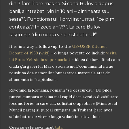
din 7 familii are masina. Si cand Bulov a depus
banii, a intrebat “vin in 10 ani – dimineata sau
seara?”. Functionarul il privi incruntat: “ce plm
conteaza?! In zece ani?!?”. La care Bulov
raspunse “dimineata vine instalatorul!”
It is, in a way, a follow-up to the
US-USSR Kitchen
Debate of 1959
(
wiki
) – o lunga poveste ce include
vizita
lui Boris Yeltsin in supermarket
– ideea de baza fiind ca in
ciuda gargarei lui Marx, socialismul/comunismul nu au
reusit sa dea oamenilor bunastarea materiala atat de
abundenta in “capitalism”.
Revenind la Romania, romanii “se descurcau”. De pilda,
puteai cumpara masina mai rapid daca aveai o dizabilitate
locomotorie, in care caz solicitai o aprobare (Ministerul
Muncii parca) si puteai cumpara un Trabant (care avea
schimbator de viteze langa volan) in cateva luni.
Ceea ce este ce-a facut
tata
.