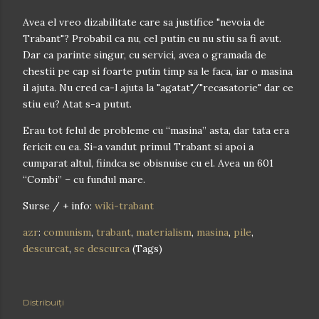
Avea el vreo dizabilitate care sa justifice "nevoia de
Trabant"? Probabil ca nu, cel putin eu nu stiu sa fi avut.
Dar ca parinte singur, cu servici, avea o gramada de
chestii pe cap si foarte putin timp sa le faca, iar o masina
il ajuta. Nu cred ca-l ajuta la "agatat"/"recasatorie" dar ce
stiu eu? Atat s-a putut.
Erau tot felul de probleme cu “masina” asta, dar tata era
fericit cu ea. Si-a vandut primul Trabant si apoi a
cumparat altul, fiindca se obisnuise cu el. Avea un 601
“Combi” – cu fundul mare.
Surse / + info:
wiki-trabant
azr
:
comunism
,
trabant
,
materialism
,
masina
,
pile
,
descurcat
,
se descurca
(Tags)
Distribuiți