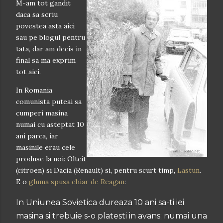
M-am tot gandit
daca sa scriu
povestea asta aici
sau pe blogul pentru
tata, dar am decis in
final sa ma exprim
tot aici.
In Romania
comunista puteai sa
cumperi masina
numai cu asteptat 10
ani parca, iar
masinile erau cele
produse la noi: Oltcit
(citroen) si Dacia (Renault) si, pentru scurt timp,
Lastun
.
E o
gluma spusa chiar de Reagan
:
In Uniunea Sovietica dureaza 10 ani sa-ti iei
masina si trebuie s-o platesti in avans; numai una