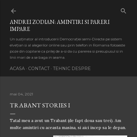
Treceți la conținutul principal
ANDREI ZODIAN: AMINTIRI SI PARERI
IMPARE
Un susținator al introducerii Democrației semi-Directe pe sistem
elvețian si al alegerilor online sau prin telefon in Romania foloseste
poze din copilarie ca prilej de a-si da cu parerea si presupusul si in
linii mari de a se baga in seama.
ACASA
CONTACT
TEHNIC DESPRE
mai 04, 2021
TRABANT STORIES I
Tatal meu a avut un Trabant (de fapt doua sau trei). Am
multe amintiri cu aceasta masina, si aici incep sa le depan.